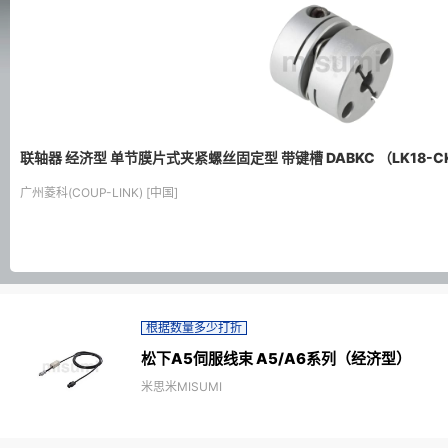
联轴器 经济型 单节膜片式夹紧螺丝固定型 带键槽 DABKC （LK18-C
广州菱科(COUP-LINK) [中国]
根据数量多少打折
松下A5伺服线束 A5/A6系列（经济型）
米思米MISUMI