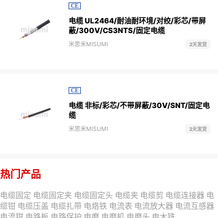
CE
电缆 UL2464/耐油耐环境/对绞/彩芯/带屏
蔽/300V/CS3NTS/固定电缆
米思米MISUMI
2天发货
CE
电缆 非标/彩芯/不带屏蔽/30V/SNT/固定电
缆
米思米MISUMI
2天发货
热门产品
电缆固定
电缆固定夹
电缆固定头
电缆夹
电缆剪
电缆连接器
电
缆钳
电缆压盖
电缆扎带
电烙铁
电流表
电流放大器
电流互感器
电流钳
电路板
电路保护
电磨
电磨机
电磨头
电木铣