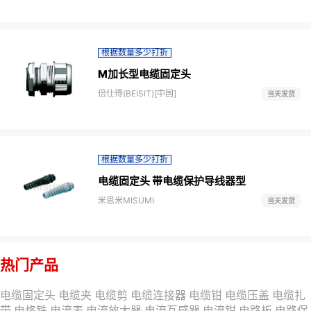
根据数量多少打折
M加长型电缆固定头
倍仕得(BEISIT)[中国]
当天发货
根据数量多少打折
电缆固定头 带电缆保护导线器型
米思米MISUMI
当天发货
热门产品
电缆固定头
电缆夹
电缆剪
电缆连接器
电缆钳
电缆压盖
电缆扎
带
电烙铁
电流表
电流放大器
电流互感器
电流钳
电路板
电路保