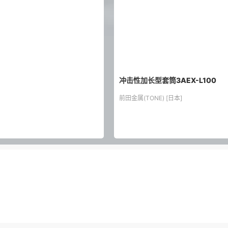
冲击性加长型套筒3AEX-L100
前田金属(TONE) [日本]