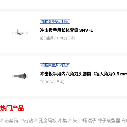
根据数量多少打折
冲击扳手用长体套筒 3NV-L
前田金属(TONE) [日本]
根据数量多少打折
冲击扳手用内六角刀头套筒（插入角为9.5 m
TRUSCO [日本]
热门产品
冲击套筒
冲击钻
冲孔金属板
冲模
冲头
冲压端子
冲子成型器
充