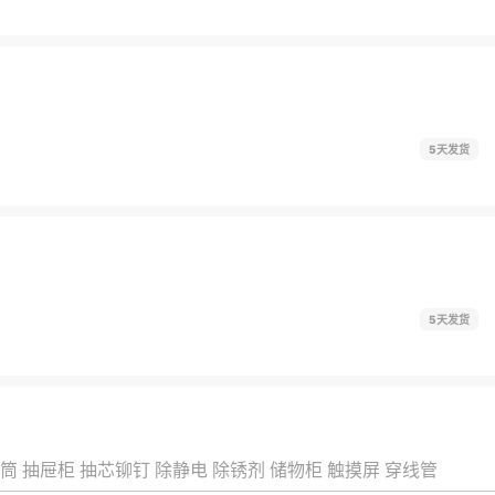
5天发货
5天发货
筒
抽屉柜
抽芯铆钉
除静电
除锈剂
储物柜
触摸屏
穿线管