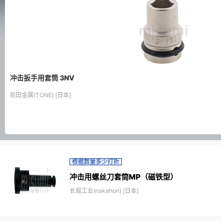
冲击扳手用套筒 3NV
前田金属(TONE) [日本]
根据数量多少打折
冲击用螺丝刀套筒MP（磁铁型）
长堀工业(nakahori) [日本]