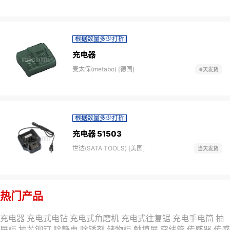
根据数量多少打折
充电器
麦太保(metabo) [德国]
6天发货
根据数量多少打折
充电器 51503
世达(SATA TOOLS) [美国]
当天发货
热门产品
充电器
充电式电钻
充电式角磨机
充电式往复锯
充电手电筒
抽
屉柜
抽芯铆钉
除静电
除锈剂
储物柜
触摸屏
穿线管
传感器
传感