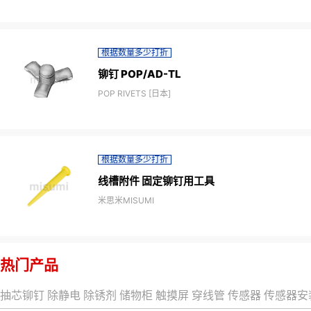
根据数量多少打折
铆钉 POP/AD-TL
POP RIVETS [日本]
根据数量多少打折
线槽附件 固定铆钉用工具
米思米MISUMI
热门产品
抽芯铆钉
除静电
除锈剂
储物柜
触摸屏
穿线管
传感器
传感器安