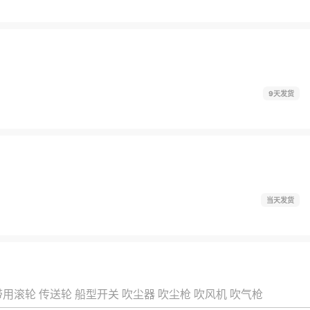
9天发货
当天发货
带用滚轮
传送轮
船型开关
吹尘器
吹尘枪
吹风机
吹气枪