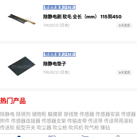
根据数量多少打折
除静电刷 软毛 全长（mm） 115到450
TRUSCO [日本]
5天发货
根据数量多少打折
除静电垫子
TRUSCO [日本]
9天发货
热门产品
除静电
除锈剂
储物柜
触摸屏
穿线管
传感器
传感器安装
传感器
附件
传感器连接器
传感器支架
传输皮带
传送带
传送带用滚轮
传送轮
船型开关
吹尘器
吹尘枪
吹风机
吹气枪
锤钻