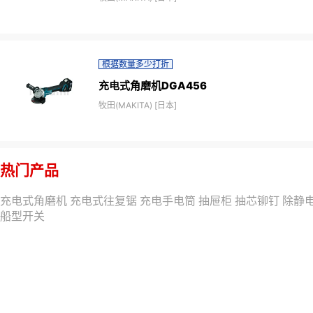
根据数量多少打折
充电式角磨机DGA456
牧田(MAKITA) [日本]
热门产品
充电式角磨机
充电式往复锯
充电手电筒
抽屉柜
抽芯铆钉
除静
船型开关