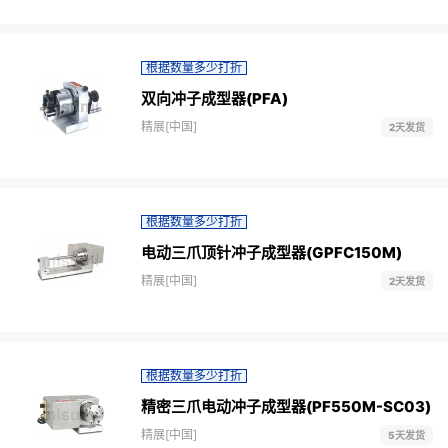
根据数量多少打折
双向冲子成型器(PFA)
精展[中国]
2天发货
根据数量多少打折
电动三爪顶针冲子成型器(GPFC150M)
精展[中国]
2天发货
根据数量多少打折
精密三爪电动冲子成型器(PF550M-SC03)
精展[中国]
5天发货