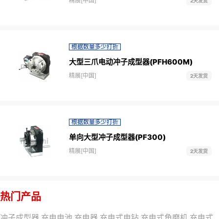
精展[中国]
2天发货
根据数量多少打折
大型三爪电动冲子成型器(PFH600M)
精展[中国]
2天发货
根据数量多少打折
单向大型冲子成型器(PF300)
精展[中国]
2天发货
热门产品
冲子成型器
充电电池
充电器
充电式电钻
充电式角磨机
充电式