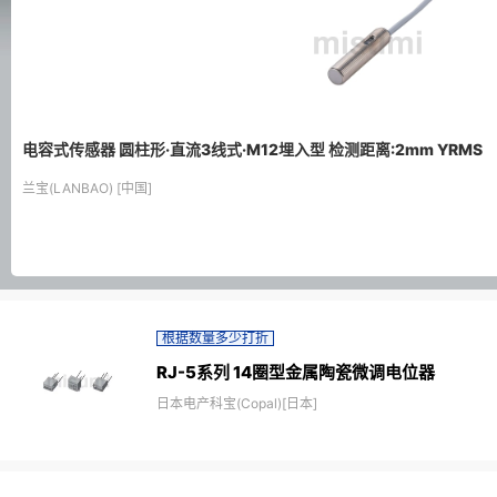
电容式传感器 圆柱形·直流3线式·M12埋入型 检测距离:2mm YRMS
兰宝(LANBAO) [中国]
根据数量多少打折
RJ-5系列 14圈型金属陶瓷微调电位器
日本电产科宝(Copal)[日本]