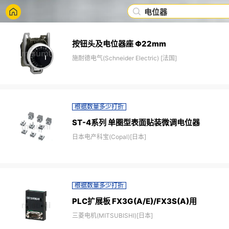
电位器
按钮头及电位器座 Φ22mm
施耐德电气(Schneider Electric) [法国]
根据数量多少打折
ST-4系列 单圈型表面贴装微调电位器
日本电产科宝(Copal)[日本]
根据数量多少打折
PLC扩展板 FX3G(A/E)/FX3S(A)用
三菱电机(MITSUBISHI)[日本]