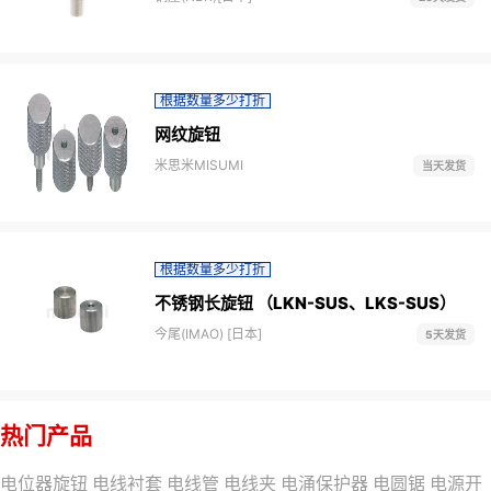
根据数量多少打折
网纹旋钮
米思米MISUMI
当天发货
根据数量多少打折
不锈钢长旋钮 （LKN-SUS、LKS-SUS）
今尾(IMAO) [日本]
5天发货
热门产品
电位器旋钮
电线衬套
电线管
电线夹
电涌保护器
电圆锯
电源开