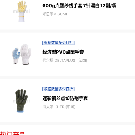
600g点塑纱线手套 7针漂白 12副/袋
米思米MISUMI
根据数量多少打折
经济型PVC点塑手套
代尔塔(DELTAPLUS) [法国]
根据数量多少打折
迷彩钢丝点塑防割手套
海太尔（HTR)[中国]
热门产品