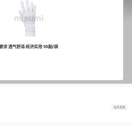
要求 透气舒适 经济实用 10副/袋
当天发货