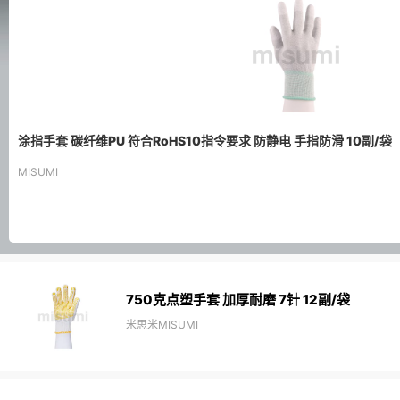
涂指手套 碳纤维PU 符合RoHS10指令要求 防静电 手指防滑 10副/袋
MISUMI
750克点塑手套 加厚耐磨 7针 12副/袋
米思米MISUMI