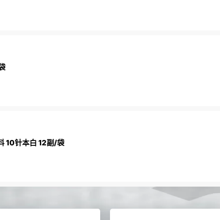
袋
 10针本白 12副/袋