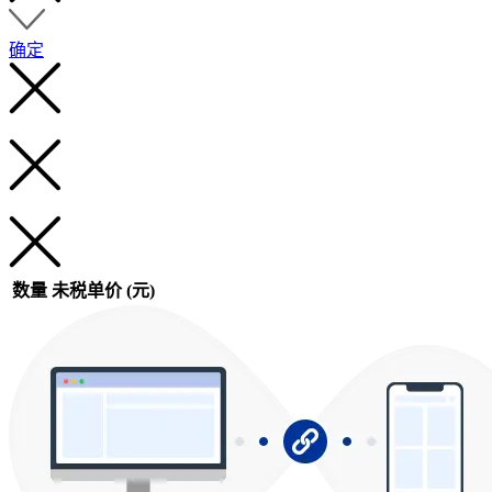
确定
数量
未税单价 (元)