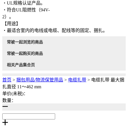
・UL规格认证产品。
・符合UL阻燃性（94V-
2）。
【用途】
・最适合室内的电线或电缆、配线等的固定、捆扎。
常被一起浏览的商品
常被一起购买的商品
相关产品集合页
首页
>
捆包用品/物流保管用品
>
电缆扎带
>
电缆扎带 最大捆
扎直径 11～462 mm
单价(未税)：
数量：