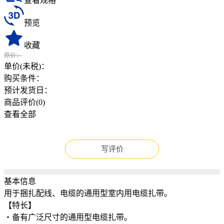
查看规格
预览
收藏
原价：
单价(未税)：
购买条件：
预计发货日：
商品评价(
0
)
查看全部
写评价
基本信息
用于捆扎配线、电缆的通用型室内用电缆扎带。
【特长】
・备有广泛尺寸的通用型电缆扎带。