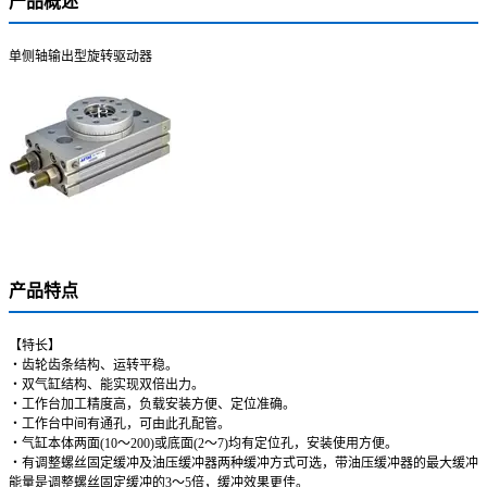
产品概述
单侧轴输出型旋转驱动器
产品特点
【特长】
・齿轮齿条结构、运转平稳。
・双气缸结构、能实现双倍出力。
・工作台加工精度高，负载安装方便、定位准确。
・工作台中间有通孔，可由此孔配管。
・气缸本体两面(10～200)或底面(2～7)均有定位孔，安装使用方便。
・有调整螺丝固定缓冲及油压缓冲器两种缓冲方式可选，带油压缓冲器的最大缓冲
能量是调整螺丝固定缓冲的3～5倍，缓冲效果更佳。