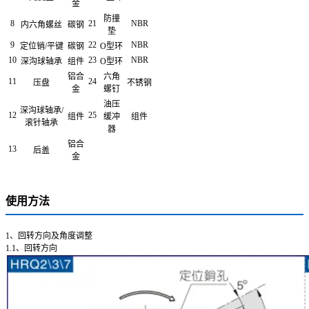
金
防撞
8
21
NBR
内六角螺丝
碳钢
垫
9
22
NBR
定位销/平键
碳钢
O型环
10
23
NBR
深沟球轴承
组件
O型环
铝合
六角
11
24
压盘
不锈钢
金
螺钉
油压
深沟球轴承/
12
25
组件
缓冲
组件
滚针轴承
器
铝合
13
后盖
金
使用方法
1、回转方向及角度调整
1.1、回转方向