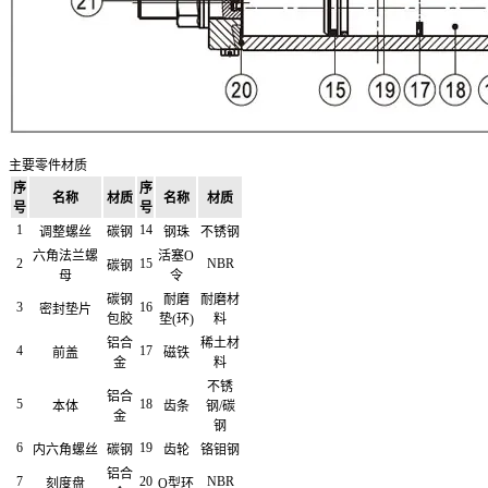
主要零件材质
序
序
名称
材质
名称
材质
号
号
1
14
调整螺丝
碳钢
钢珠
不锈钢
六角法兰螺
活塞O
2
15
NBR
碳钢
母
令
碳钢
耐磨
耐磨材
3
16
密封垫片
包胶
垫(环)
料
铝合
稀土材
4
17
前盖
磁铁
金
料
不锈
铝合
5
18
本体
齿条
钢/碳
金
钢
6
19
内六角螺丝
碳钢
齿轮
铬钼钢
铝合
7
20
NBR
刻度盘
O型环