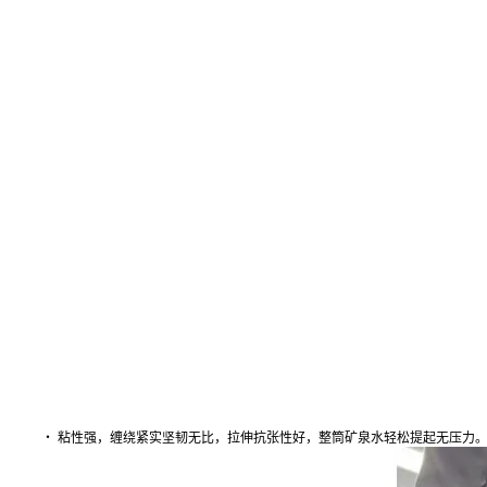
・ 粘性强，缠绕紧实坚韧无比，拉伸抗张性好，整筒矿泉水轻松提起无压力