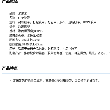
产品概述
品牌：米思米
名称：OPP胶带
别名：封箱胶带，打包胶带，打包带，胶布，透明胶带，BOPP胶带
类型：超高透型
基材：聚丙烯薄膜(BOPP)
胶黏剂类型：水性压敏胶
粘附力:7.35N以上/25mm
抗拉强度:78.4N以上/25mm
用途：适用于普通产品包装、封箱粘接、礼品包装等
配套产品：推荐配合封箱器（胶带切割器）使用，可选得力，晨光，齐心，广
产品特点
・ 足米足码拒绝偷工减料，高颜值OPP封箱胶带，办公打包的好帮手。