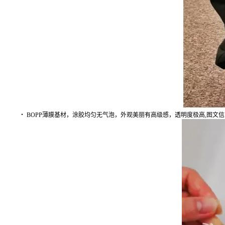
・ BOPP薄膜基材，涂胶均匀无气泡，外观美丽有高级感，透明度极高,图文