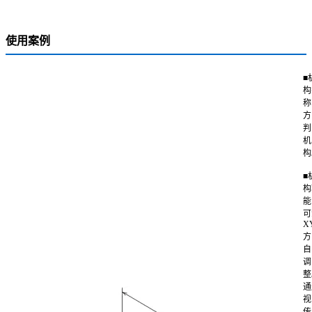
使用案例
■
构
称
方
判
机
构
■
构
能
可
X
方
自
调
整
通
视
传