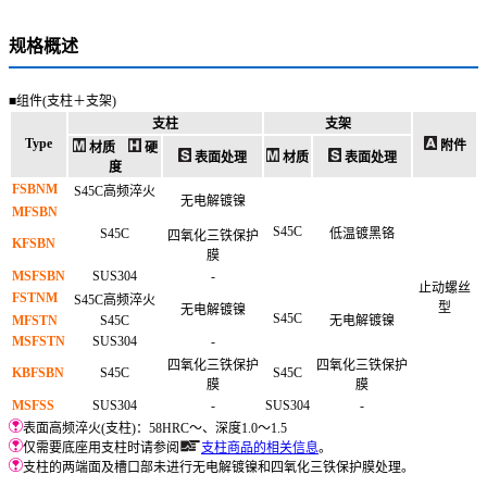
规格概述
■组件(支柱＋支架)
支柱
支架
Type
附件
材质
硬
表面处理
材质
表面处理
度
FSBNM
S45C高频淬火
无电解镀镍
MFSBN
S45C
S45C
低温镀黑铬
四氧化三铁保护
KFSBN
膜
MSFSBN
SUS304
-
止动螺丝
FSTNM
S45C高频淬火
型
无电解镀镍
S45C
MFSTN
S45C
无电解镀镍
MSFSTN
SUS304
-
四氧化三铁保护
四氧化三铁保护
KBFSBN
S45C
S45C
膜
膜
MSFSS
SUS304
-
SUS304
-
表面高频淬火(支柱)：58HRC～、深度1.0～1.5
仅需要底座用支柱时请参阅
支柱商品的相关信息
。
支柱的两端面及槽口部未进行无电解镀镍和四氧化三铁保护膜处理。