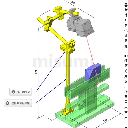
器
断
件
方
向
也
处
图
像
■
装
底
的
用
安
用
座
支
固
夹
合
用
可
由