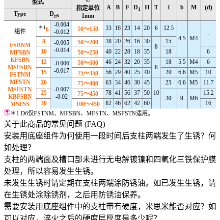
型式
A
B
F
D
H
T
ℓ
b
M
(d)
指定单位
1
Type
D
1mm
g6
-0.004
＊1
33
18
23
14
20
6
12.5
50～150
6
组件
-0.012
-
4.5
M4
8
38
20
26
16
30
15
50～200
-0.005
FSBNM
8
-0.014
10
40
22
28
18
35
18
6
MFSBN
50～250
KFSBN
12
46
24
32
20
35
18
5.5
M4
6
50～300
-0.006
MSFSBN
8
-0.017
15
56
29
40
25
40
20
6.6
M5
10
75～350
FSTNM
MFSTN
20
63
34
46
30
45
25
6.6
M5
11.7
75～400
MSFSTN
-0.007
25
78
41
56
37
50
10
15.2
75～450
KBFSBN
-0.02
30
9
M6
30
82
46
62
42
60
16
MSFSS
100～450
＊1 D6仅FSTNM、MFSBN、MFSTN、MSFSTN适用。
关于此商品的常见问题 (FAQ)
安装用底座组件为何使用一段时间后支柱两端发生了生锈？何
如处理？
支柱的两端面及槽口部未进行无电解镀镍和四氧化三铁保护膜
处理，所以容易发生生锈。
未发生生锈时请定期在支柱两端涂防锈油。如已发生生锈，请
在生锈处涂除锈剂，之后用防锈油保养。
需要安装用底座组件中的支柱带有硬度，米思米能否对应？如
可以对应，淬火之后的硬度层厚度是多少呢？