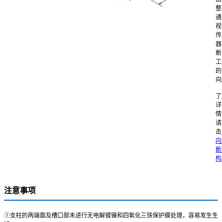
整
通
视
传
器
断
工
的
向
了
详
情
请
击
向
断
构
注意事项
①支柱的两端面及槽口部未进行无电解镀镍和四氧化三铁保护膜处理，容易发生生