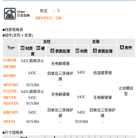
-
L
形式
MFSTN15
-
250
■材质规格表
■组件(支柱＋支架)
支柱
支架
Type
附件
材质
硬
表面处理
材质
表面处理
度
FSBNM
S45C高频淬火
无电解镀镍
MFSBN
S45C
S45C
低温镀黑铬
四氧化三铁保护
KFSBN
膜
MSFSBN
SUS304
-
止动螺丝
FSTNM
S45C高频淬火
型
无电解镀镍
S45C
MFSTN
S45C
无电解镀镍
MSFSTN
SUS304
-
四氧化三铁保护
四氧化三铁保护
KBFSBN
S45C
S45C
膜
膜
MSFSS
SUS304
-
SUS304
-
■尺寸规格表
L