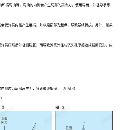
弯曲和横弯曲等，弯曲的内侧会产生局部的高应力，使用导销，外径导承等
销就会使弹簧内径产生磨损，并以磨损部为起点，导致最终折损。另外，如果
会因弹簧压缩后外径侧膨胀，而导致弹簧外径与沉头孔摩擦造成截面变形，应
的内侧应力局部高应力，导致最终折损。（如图-4）
7）