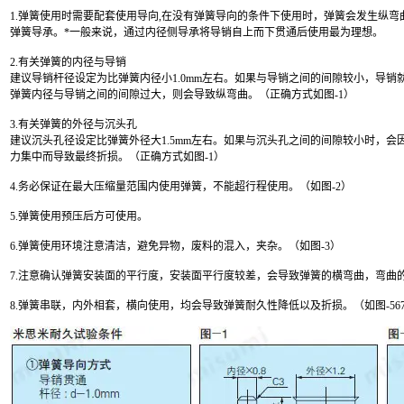
1.弹簧使用时需要配套使用导向,在没有弹簧导向的条件下使用时，弹簧会发生纵
弹簧导承。*一般来说，通过内径侧导承将导销自上而下贯通后使用最为理想。
2.有关弹簧的内径与导销
建议导销杆径设定为比弹簧内径小1.0mm左右。如果与导销之间的间隙较小，导
弹簧内径与导销之间的间隙过大，则会导致纵弯曲。（正确方式如图-1）
3.有关弹簧的外径与沉头孔
建议沉头孔径设定比弹簧外径大1.5mm左右。如果与沉头孔之间的间隙较小时，
力集中而导致最终折损。（正确方式如图-1）
4.务必保证在最大压缩量范围内使用弹簧，不能超行程使用。（如图-2）
5.弹簧使用预压后方可使用。
6.弹簧使用环境注意清洁，避免异物，废料的混入，夹杂。（如图-3）
7.注意确认弹簧安装面的平行度，安装面平行度较差，会导致弹簧的横弯曲，弯曲
8.弹簧串联，内外相套，横向使用，均会导致弹簧耐久性降低以及折损。（如图-56